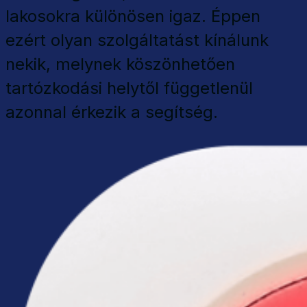
lakosokra különösen igaz. Éppen
ezért olyan szolgáltatást kínálunk
nekik, melynek köszönhetően
tartózkodási helytől függetlenül
azonnal érkezik a segítség.