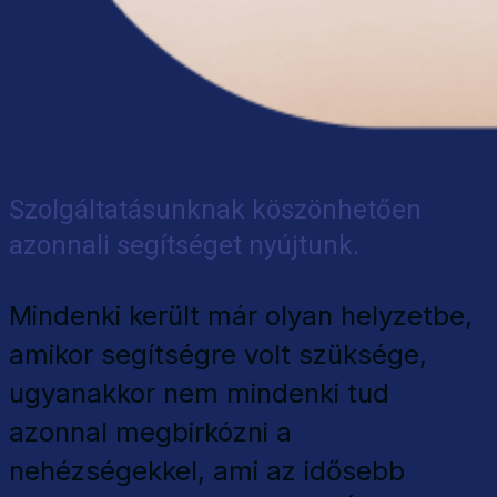
Szolgáltatásunknak köszönhetően
azonnali segítséget nyújtunk.
Mindenki került már olyan helyzetbe,
amikor segítségre volt szüksége,
ugyanakkor nem mindenki tud
azonnal megbirkózni a
nehézségekkel, ami az idősebb