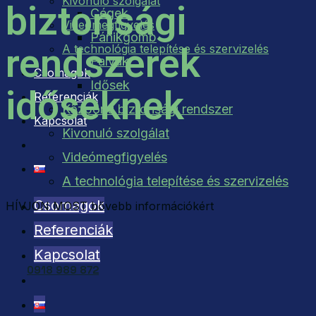
Kivonuló szolgálat
biztonsági
Cégek
Videómegfigyelés
Pánikgomb
rendszerek
A technológia telepítése és szervizelés
Falvak
Csomagok
Idősek
időseknek
Referenciák
Központi biztonsági rendszer
Kapcsolat
Kivonuló szolgálat
Videómegfigyelés
A technológia telepítése és szervizelés
Csomagok
HÍVJON MOST bővebb információkért
Referenciák
Kapcsolat
0918 989 872