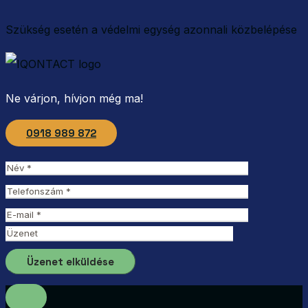
Szükség esetén a védelmi egység azonnali közbelépése
Ne várjon, hívjon még ma!
0918 989 872