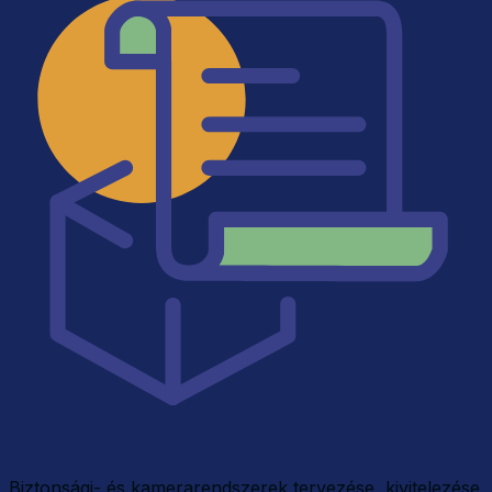
Biztonsági- és kamerarendszerek tervezése, kivitelezése