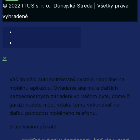
© 2022 ITUS s. r. o., Dunajská Streda | Všetky práva
vyhradené
✕
Váš domáci automatizovaný systém napojíme na
mobilnú aplikáciu. Ovládanie alarmu a ďalších
bezpečnostných zariadení vo vašom byte, dome či
garáži budete môcť vďaka tomu vykonávať na
diaľku pomocou mobilného telefónu.
S aplikáciou získate:
prehľad o dianí v domácnosti, keď ste v práci,