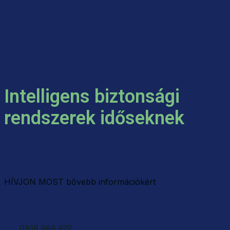
Intelligens biztonsági
rendszerek időseknek
HÍVJON MOST bővebb információkért
0918 989 872