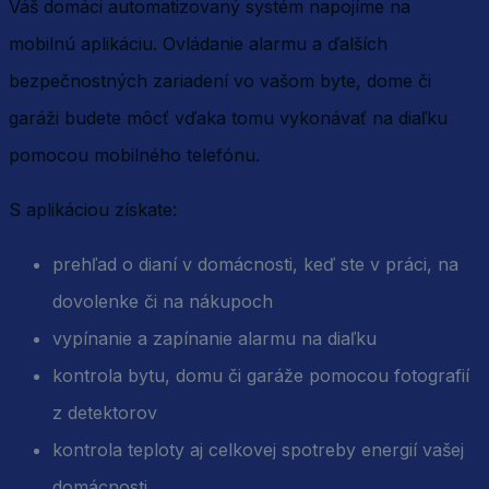
Váš domáci automatizovaný systém napojíme na
mobilnú aplikáciu. Ovládanie alarmu a ďalších
bezpečnostných zariadení vo vašom byte, dome či
garáži budete môcť vďaka tomu vykonávať na diaľku
pomocou mobilného telefónu.
S aplikáciou získate:
prehľad o dianí v domácnosti, keď ste v práci, na
dovolenke či na nákupoch
vypínanie a zapínanie alarmu na diaľku
kontrola bytu, domu či garáže pomocou fotografií
z detektorov
kontrola teploty aj celkovej spotreby energií vašej
domácnosti