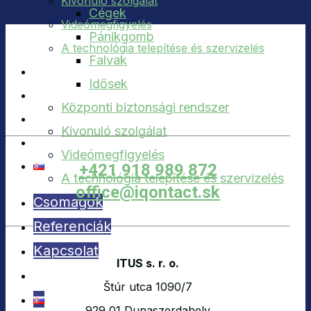
Kivonuló szolgálat
Cégek
Videómegfigyelés
Pánikgomb
A technológia telepítése és szervizelés
Falvak
Csomagok
Idősek
Referenciák
Központi biztonsági rendszer
Kapcsolat
Kivonuló szolgálat
Videómegfigyelés
+421 918 989 872
A technológia telepítése és szervizelés
office@iqontact.sk
Csomagok
Referenciák
Kapcsolat
ITUS s. r. o.
Štúr utca 1090/7
929 01 Dunaszerdahely