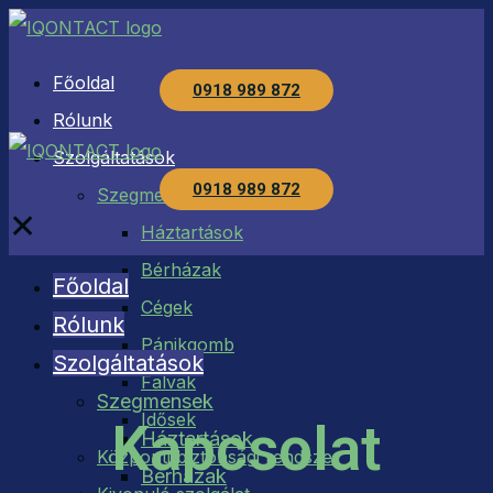
Főoldal
0918 989 872
Rólunk
Szolgáltatások
0918 989 872
Szegmensek
✕
Háztartások
Bérházak
Főoldal
Cégek
Rólunk
Pánikgomb
Szolgáltatások
Falvak
Szegmensek
Idősek
Kapcsolat
Háztartások
Központi biztonsági rendszer
Bérházak