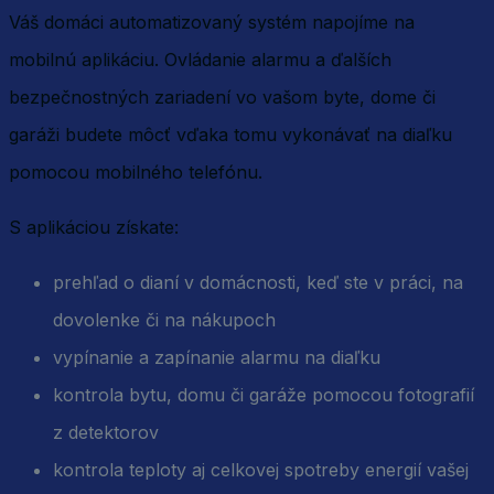
Váš domáci automatizovaný systém napojíme na
mobilnú aplikáciu. Ovládanie alarmu a ďalších
bezpečnostných zariadení vo vašom byte, dome či
garáži budete môcť vďaka tomu vykonávať na diaľku
pomocou mobilného telefónu.
S aplikáciou získate:
prehľad o dianí v domácnosti, keď ste v práci, na
dovolenke či na nákupoch
vypínanie a zapínanie alarmu na diaľku
kontrola bytu, domu či garáže pomocou fotografií
z detektorov
kontrola teploty aj celkovej spotreby energií vašej