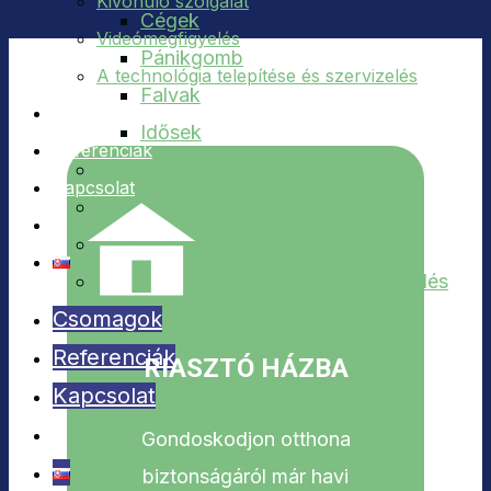
Kivonuló szolgálat
Cégek
Videómegfigyelés
Pánikgomb
A technológia telepítése és szervizelés
Falvak
Csomagok
Idősek
Referenciák
Központi biztonsági rendszer
Kapcsolat
Kivonuló szolgálat
Videómegfigyelés
A technológia telepítése és szervizelés
Csomagok
Referenciák
RIASZTÓ HÁZBA
Kapcsolat
Gondoskodjon otthona
biztonságáról már havi