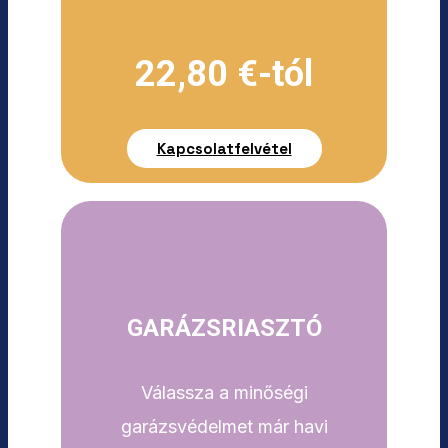
22,80 €-tól
Kapcsolatfelvétel
GARÁZSRIASZTÓ
Válassza a minőségi
garázsvédelmet már havi