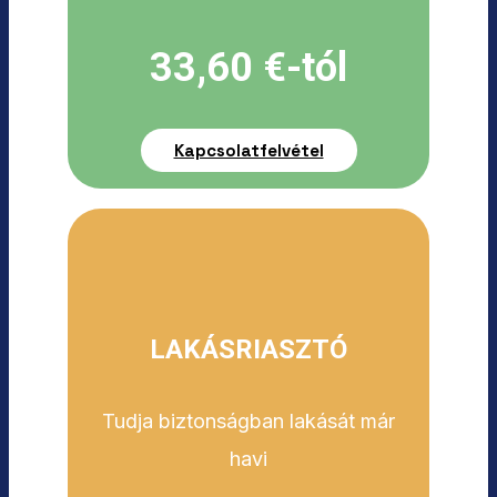
33,60 €-tól
Kapcsolatfelvétel
LAKÁSRIASZTÓ
Tudja biztonságban lakását már
havi