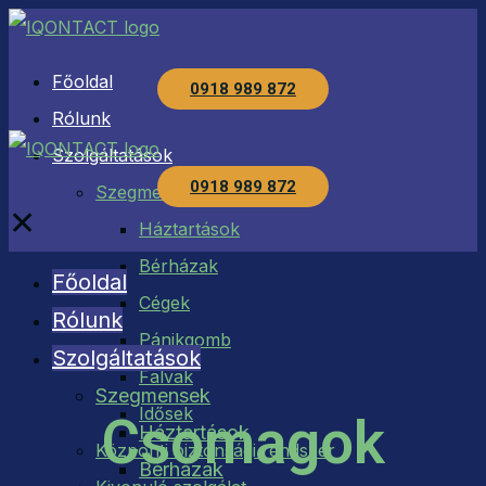
Főoldal
0918 989 872
Rólunk
Szolgáltatások
0918 989 872
Szegmensek
✕
Háztartások
Bérházak
Főoldal
Cégek
Rólunk
Pánikgomb
Szolgáltatások
Falvak
Szegmensek
Idősek
Csomagok
Háztartások
Központi biztonsági rendszer
Bérházak