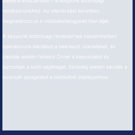
kamerarendszereket – a központi biztonsági
rendszerünkhöz. Az ellenőrzést követően
meghatározzuk a működésfelügyelet havi díját.
A központi biztonsági rendszernek köszönhetően
operátorunk kiértékeli a beérkező üzeneteket, és
riasztás esetén felveszi Önnel a kapcsolatot és
biztosítják a kellő segítséget. Szükség esetén kiküldik a
kivonuló szolgálatot a biztosított objektumhoz.