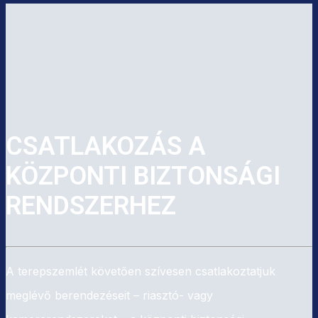
CSATLAKOZÁS A
KÖZPONTI BIZTONSÁGI
RENDSZERHEZ
A terepszemlét követően szívesen csatlakoztatjuk
meglévő berendezéseit – riasztó- vagy