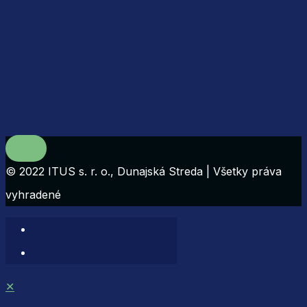
© 2022 ITUS s. r. o., Dunajská Streda | Všetky práva
vyhradené
✕