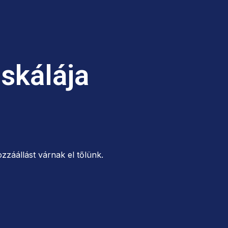
 skálája
zzáállást várnak el tőlünk.