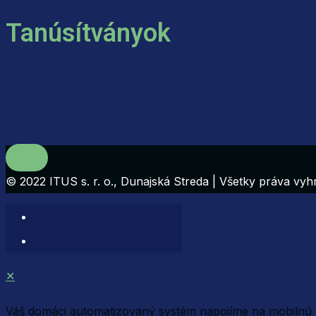
Tanúsítványok
© 2022 ITUS s. r. o., Dunajská Streda | Všetky práva vy
✕
Váš domáci automatizovaný systém napojíme na mobilnú a