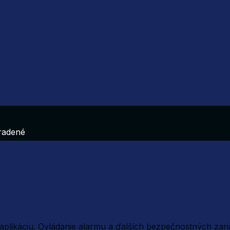
hradené
plikáciu. Ovládanie alarmu a ďalších bezpečnostných zar