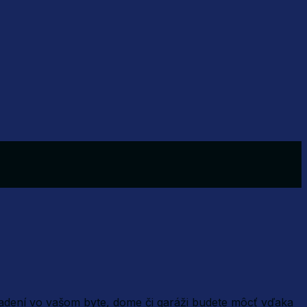
iadení vo vašom byte, dome či garáži budete môcť vďaka