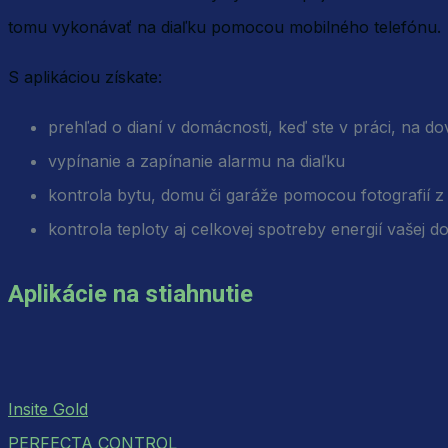
tomu vykonávať na diaľku pomocou mobilného telefónu.
S aplikáciou získate:
prehľad o dianí v domácnosti, keď ste v práci, na 
vypínanie a zapínanie alarmu na diaľku
kontrola bytu, domu či garáže pomocou fotografií z
kontrola teploty aj celkovej spotreby energií vašej 
Aplikácie na stiahnutie
Insite Gold
PERFECTA CONTROL