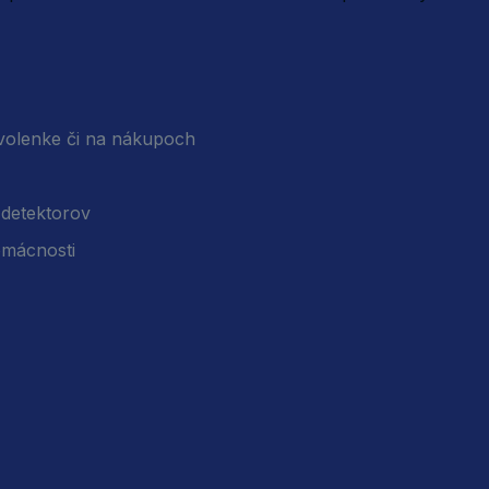
dovolenke či na nákupoch
 detektorov
domácnosti