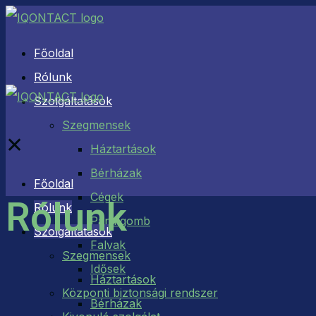
Főoldal
Rólunk
Szolgáltatások
Szegmensek
✕
Háztartások
Bérházak
Főoldal
Cégek
Rólunk
Rólunk
Pánikgomb
Szolgáltatások
Falvak
Szegmensek
Idősek
Háztartások
Központi biztonsági rendszer
Bérházak