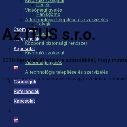
Kivonuló szolgálat
Cégek
Videómegfigyelés
Pánikgomb
A technológia telepítése és szervizelés
Falvak
Az ITUS s.r.o.
Csomagok
Idősek
Referenciák
Központi biztonsági rendszer
Kapcsolat
Kivonuló szolgálat
2016-ban alakult azzal a szándékkal, hogy minős
Videómegfigyelés
A technológia telepítése és szervizelés
Cégünk prioritása a személy- és vagyonvédelem, valamint
Csomagok
Referenciák
Kapcsolat