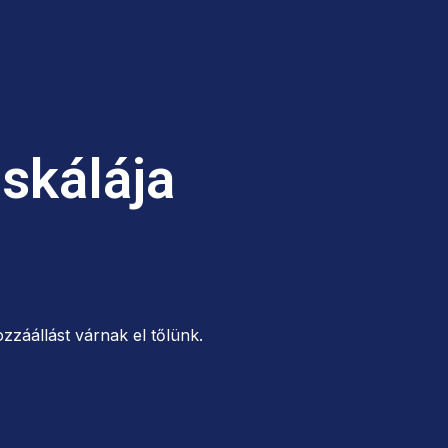
 skálája
zzáállást várnak el tőlünk.