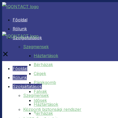
Főoldal
Rólunk
Szolgáltatások
Szegmensek
✕
Háztartások
Bérházak
Főoldal
Cégek
Rólunk
Pánikgomb
Szolgáltatások
Falvak
Szegmensek
Idősek
Háztartások
Központi biztonsági rendszer
Bérházak