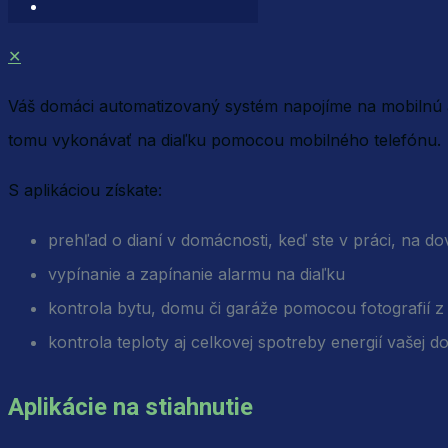
✕
Váš domáci automatizovaný systém napojíme na mobilnú a
tomu vykonávať na diaľku pomocou mobilného telefónu.
S aplikáciou získate:
prehľad o dianí v domácnosti, keď ste v práci, na 
vypínanie a zapínanie alarmu na diaľku
kontrola bytu, domu či garáže pomocou fotografií z
kontrola teploty aj celkovej spotreby energií vašej 
Aplikácie na stiahnutie