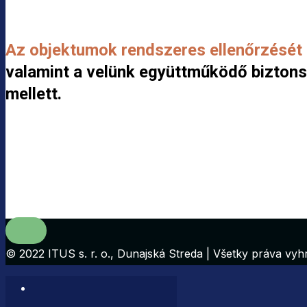
Az objektumok rendszeres ellenőrzését
valamint a velünk együttműködő biztonsá
mellett.
© 2022 ITUS s. r. o., Dunajská Streda | Všetky práva vy