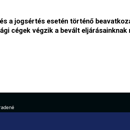
és a jogsértés esetén történő beavatkozá
gi cégek végzik a bevált eljárásainknak
hradené