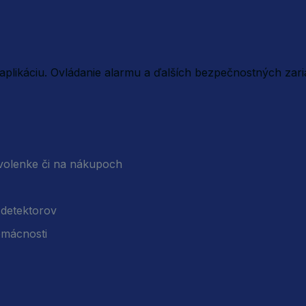
plikáciu. Ovládanie alarmu a ďalších bezpečnostných zar
dovolenke či na nákupoch
 detektorov
domácnosti