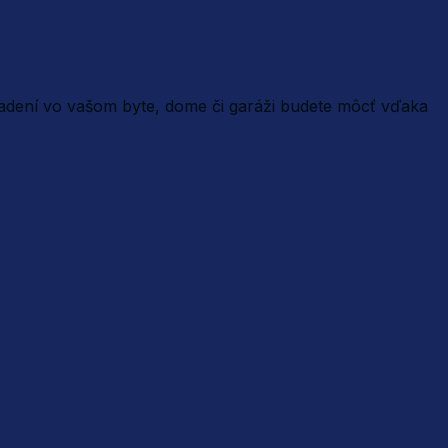
iadení vo vašom byte, dome či garáži budete môcť vďaka