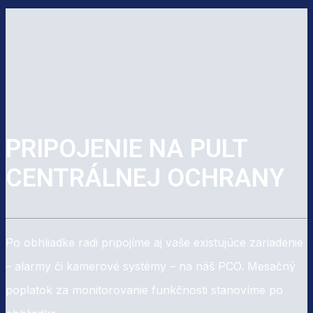
PRIPOJENIE NA PULT
CENTRÁLNEJ OCHRANY
Po obhliadke radi pripojíme aj vaše existujúce zariadenie
– alarmy či kamerové systémy – na náš PCO. Mesačný
poplatok za monitorovanie funkčnosti stanovíme po