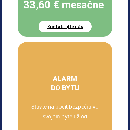
33,60 € mesačne
Kontaktujte nás
ALARM
DO BYTU
Stavte na pocit bezpečia vo
svojom byte už od