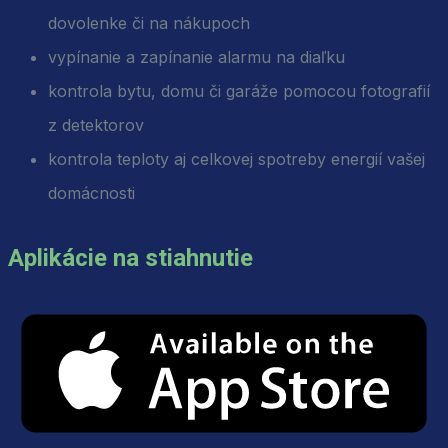
dovolenke či na nákupoch
vypínanie a zapínanie alarmu na diaľku
kontrola bytu, domu či garáže pomocou fotografií
z detektorov
kontrola teploty aj celkovej spotreby energií vašej
domácnosti
Aplikácie na stiahnutie