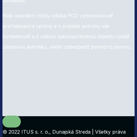
obhliadke.
Naši operátori môžu vďaka PCO vyhodnocovať
prichádzajúce správy a v prípade potreby vás
kontaktovať a k vášmu zabezpečenému objektu vyslať
zásahovú jednotku, alebo zabezpečiť potrebnú pomoc.
© 2022 ITUS s. r. o., Dunajská Streda | Všetky práva