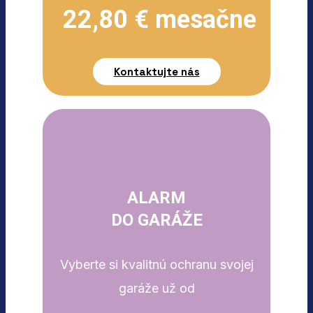
22,80 € mesačne
Kontaktujte nás
ALARM
DO GARÁŽE
Vyberte si kvalitnú ochranu svojej
garáže už od