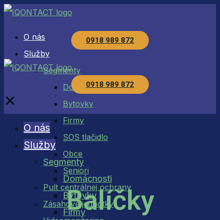
O nás
0918 989 872
Služby
Segmenty
0918 989 872
Domácnosti
✕
Bytovky
Firmy
O nás
SOS tlačidlo
Služby
Obce
Segmenty
Seniori
Domácnosti
Pult centrálnej ochrany
Balíčky
Bytovky
Zásahové jednotky
Firmy