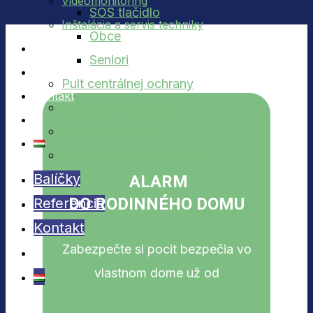
Videomonitoring
SOS tlačidlo
Inštalácia a servis techniky
Obce
Balíčky
Seniori
Referencie
Pult centrálnej ochrany
Kontakt
Zásahové jednotky
Videomonitoring
Inštalácia a servis techniky
Balíčky
ALARM
DO RODINNÉHO DOMU
Referencie
Kontakt
Zabezpečte si pocit bezpečia vo
vlastnom dome už od